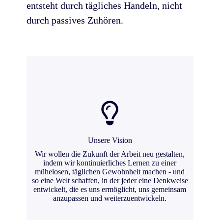
entsteht durch tägliches Handeln, nicht
durch passives Zuhören.
Unsere Mission
Unsere Vision
Unsere Mission ist es, die Kluft zwischen Wissen
Wir wollen die Zukunft der Arbeit neu gestalten,
und Handeln zu überbrücken. Wir bieten
indem wir kontinuierliches Lernen zu einer
ansprechendes Microlearning, das sich nahtlos in
mühelosen, täglichen Gewohnheit machen - und
den täglichen Arbeitsablauf integrieren lässt und
so eine Welt schaffen, in der jeder eine Denkweise
jedem die praktischen Werkzeuge an die Hand
entwickelt, die es uns ermöglicht, uns gemeinsam
gibt, um Kompetenzen in Echtzeit aufzubauen und
anzupassen und weiterzuentwickeln.
nachhaltigen Erfolg zu erzielen.